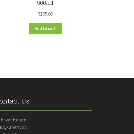
500ml
₹
165.00
Add to cart
ontact Us
zhavar Kalam
8A, Chetty St,