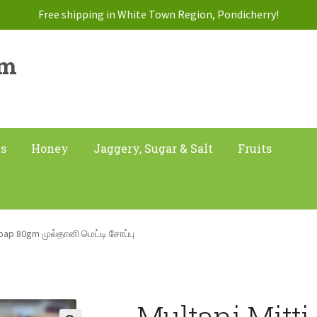
Free shipping in White Town Region, Pondicherry!
am
ts
Honey
Jaggery, Sugar & Salt
Fruits
Soap 80gm முல்தானி மெட்டி சோப்பு
Multani Mitt