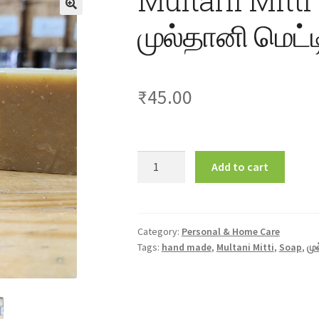
முல்தானி மெட்ட
₹
45.00
Multani
Add to cart
Mitti
Soap
80gm
முல்தானி
Category:
Personal & Home Care
Tags:
hand made
,
Multani Mitti
,
Soap
,
மு
மெட்டி
சோப்பு
quantity