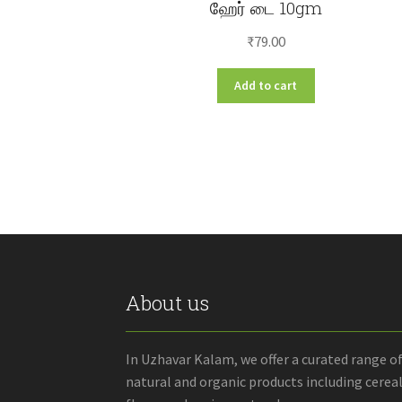
ஹேர் டை 10gm
₹
79.00
Add to cart
About us
In Uzhavar Kalam, we offer a curated range o
natural and organic products including cereal