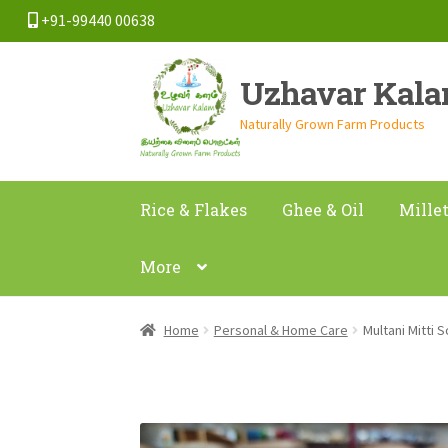
+91-99440 00638
Skip
Skip
Uzhavar Kal
to
to
navigation
content
Naturally Grown Farm Products
Rice & Flakes
Ghee & Oil
Mille
More
Home
Personal & Home Care
Multani Mitti 