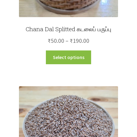
Chana Dal Splitted கடலைப் பருப்பு
Price
₹
50.00
–
₹
190.00
range:
This
Select options
₹50.00
product
through
has
multiple
₹190.00
variants.
The
options
may
be
chosen
on