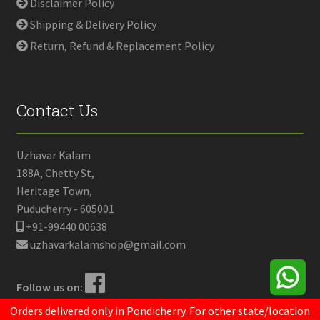
Disclaimer Policy
Shipping & Delivery Policy
Return, Refund & Replacement Policy
Contact Us
Uzhavar Kalam
188A, Chetty St,
Heritage Town,
Puducherry - 605001
+91-99440 00638
uzhavarkalamshop@gmail.com
Follow us on:
Orders delivered only in Pondicherry. For other state/location