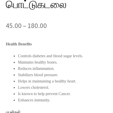
பொட்டுகடலை
Price
45.00
–
180.00
range:
Health Benefits
₹45.00
Controls diabetes and blood sugar levels.
through
Maintains healthy bones.
₹180.00
Reduces inflammation.
Stabilizes blood pressure.
Helps in maintaining a healthy heart.
Lowers cholesterol.
Is known to help prevent Cancer.
Enhances immunity.
பயன்கள்