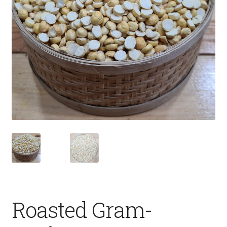
Fruits
Expand
More
child
menu
Roasted Gram-