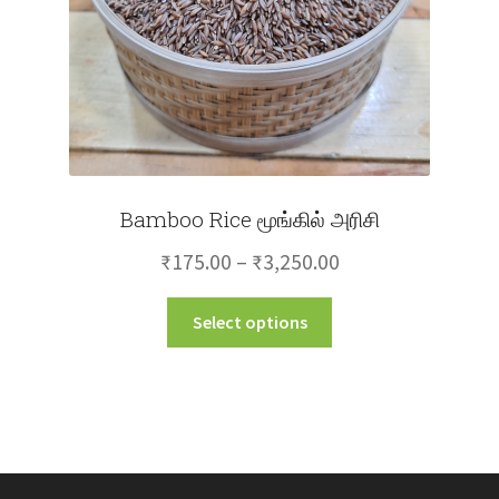
the
product
page
Bamboo Rice மூங்கில் அரிசி
Price
₹
175.00
–
₹
3,250.00
range:
This
Select options
₹175.00
product
through
has
multiple
₹3,250.00
variants.
The
options