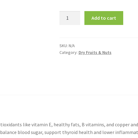
Sunflower
Add to cart
Seeds
சூரியகாந்தி
விதை
quantity
SKU:
N/A
Category:
Dry Fruits & Nuts
tioxidants like vitamin E, healthy fats, B vitamins, and copper an
e, balance blood sugar, support thyroid health and lower inflammat