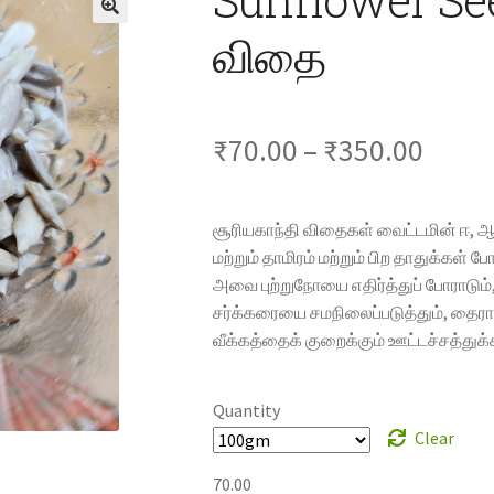
விதை
Price
₹
70.00
–
₹
350.00
range
சூரியகாந்தி விதைகள் வைட்டமின் ஈ, 
₹70.0
மற்றும் தாமிரம் மற்றும் பிற தாதுக்கள
அவை புற்றுநோயை எதிர்த்துப் போராடும
throu
சர்க்கரையை சமநிலைப்படுத்தும், தைரா
₹350.
வீக்கத்தைக் குறைக்கும் ஊட்டச்சத்த
Quantity
Clear
70.00