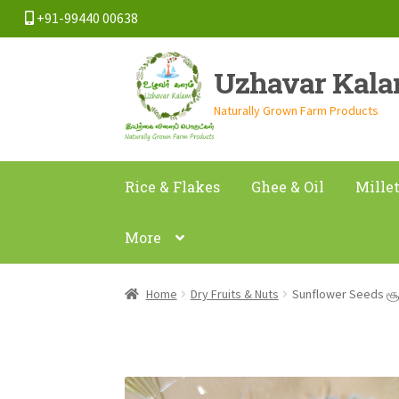
+91-99440 00638
Skip
Skip
Uzhavar Kal
to
to
navigation
content
Naturally Grown Farm Products
Rice & Flakes
Ghee & Oil
Mille
More
Home
Dry Fruits & Nuts
Sunflower Seeds சூ