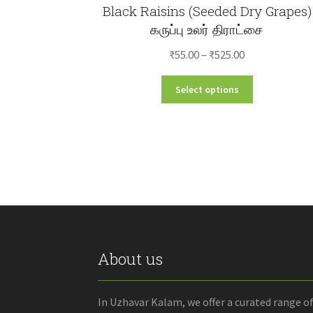
Black Raisins (Seeded Dry Grapes)
கருப்பு உலர் திராட்சை
Price
₹
55.00
–
₹
525.00
range:
This
Select options
₹55.00
product
through
has
₹525.00
multiple
variants.
The
options
may
be
chosen
on
the
About us
product
page
In Uzhavar Kalam, we offer a curated range o