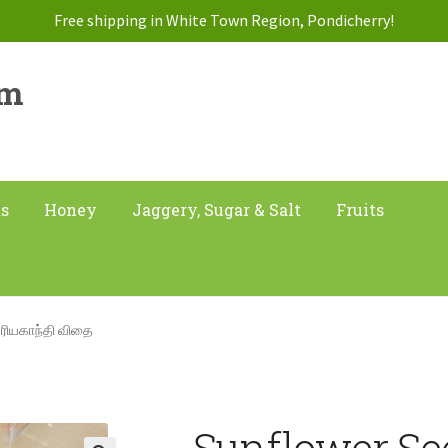
Free shipping in White Town Region, Pondicherry!
am
ts
Honey
Jaggery, Sugar & Salt
Fruits
ரியகாந்தி விதை
Sunflower See