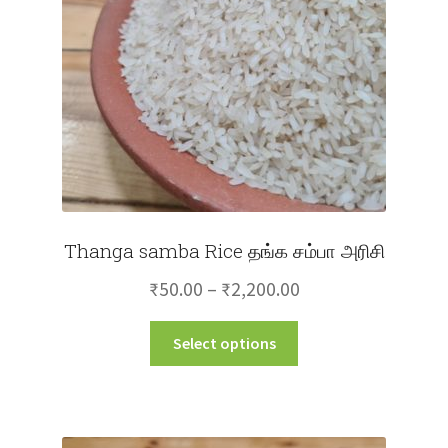
chosen
on
the
product
page
Thanga samba Rice தங்க சம்பா அரிசி
Price
₹
50.00
–
₹
2,200.00
range:
This
Select options
₹50.00
product
through
has
multiple
₹2,200.00
variants.