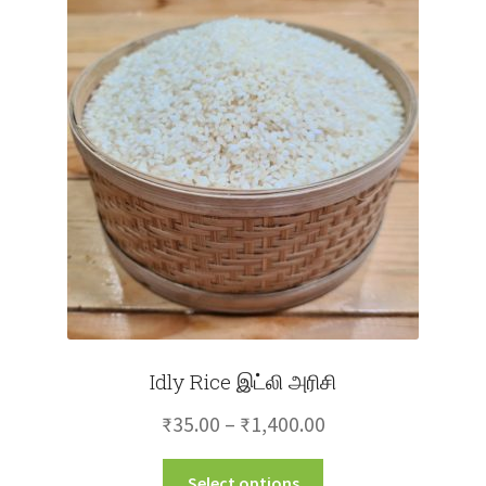
The
options
may
be
chosen
on
the
product
page
Idly Rice இட்லி அரிசி
Price
₹
35.00
–
₹
1,400.00
range:
This
Select options