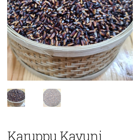
Fruits
Expand
More
child
menu
Karuppu Kavuni