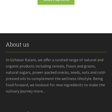
₹35.00
product
through
has
multiple
₹1,400.00
variants.
The
options
may
About us
be
chosen
on
In Uzhavar Kalam, we offer a curated range of natural and
the
organic products including cereals, flours and grains,
product
natural sugars, power-packed snacks, seeds, nuts and cold-
page
pressed oils to complement the wellness lifestyle. Being
food forward, we lookout for new ingredients to make the
culinary journey more...