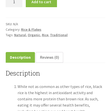
Add to cart
Kavuni
Boiled
Rice-
கருப்பு
SKU:
N/A
Category:
Rice & Flakes
கவுனி
Tags:
Natural
,
Organic
,
Rice
,
Traditional
புழுங்கல்
அரிசி
quantity
Description
Reviews (0)
Description
While not as common as other types of rice, black
rice is the highest in antioxidant activity and
contains more protein than brown rice. As such,
eating it may offer several health benefits,