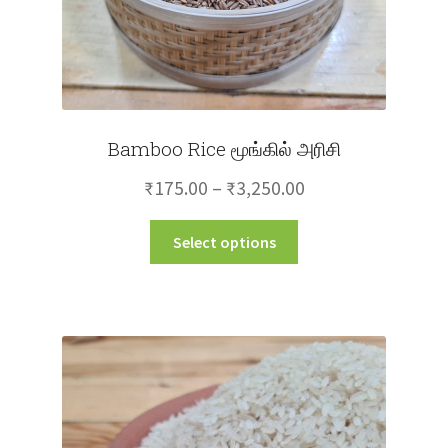
Bamboo Rice மூங்கில் அரிசி
Price
₹
175.00
–
₹
3,250.00
range:
This
Select options
₹175.00
product
through
has
multiple
₹3,250.00
variants.
The
options
may
be